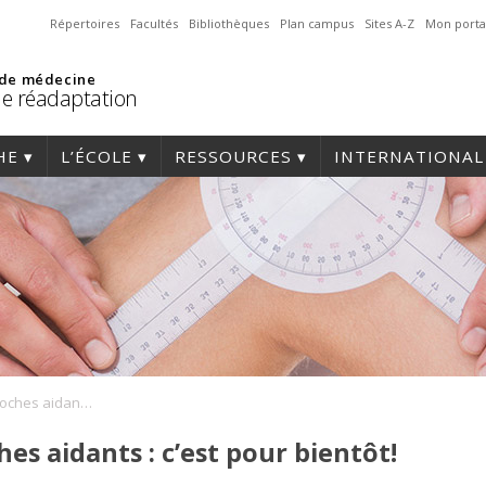
Répertoires
Facultés
Bibliothèques
Plan campus
Sites A-Z
Mon porta
 de médecine
de réadaptation
HE
L’ÉCOLE
RESSOURCES
INTERNATIONAL
Technologies et proches aidants : c’est pour bientôt!
es aidants : c’est pour bientôt!