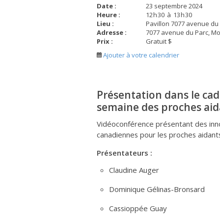
Date :
23 septembre 2024
Heure :
12
h
30
à
13
h
30
Lieu :
Pavillon 7077 avenue du P
Adresse :
7077 avenue du Parc, M
Prix :
Gratuit $
Ajouter à votre calendrier
Présentation dans le cad
semaine des proches aid
Vidéoconférence présentant des inn
canadiennes pour les proches aidant
Présentateurs :
Claudine Auger
Dominique Gélinas-Bronsard
Cassioppée Guay