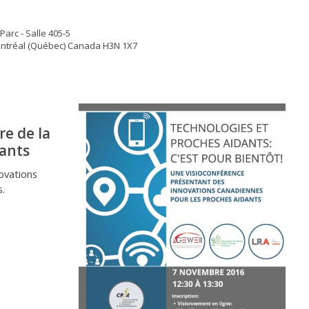
arc - Salle 405-5
ontréal (Québec) Canada H3N 1X7
re de la
ants
ovations
s.