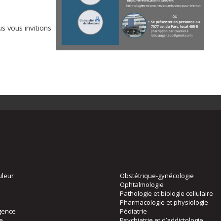
s vous invitions
uleur
Obstétrique-gynécologie
Ophtalmologie
Pathologie et biologie cellulaire
Pharmacologie et physiologie
gence
Pédiatrie
ie
Psychiatrie et d’addictologie