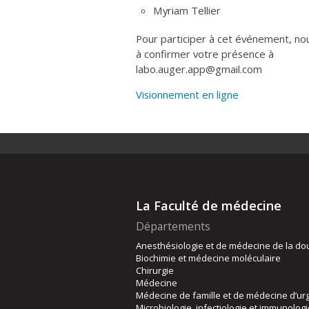
Myriam Tellier
Pour participer à cet événement, nou
à confirmer votre présence à
labo.auger.app@gmail.com
Visionnement en ligne
La Faculté de médecine
Départements
Anesthésiologie et de médecine de la do
Biochimie et médecine moléculaire
Chirurgie
Médecine
Médecine de famille et de médecine d’ur
Microbiologie, infectiologie et immunolog