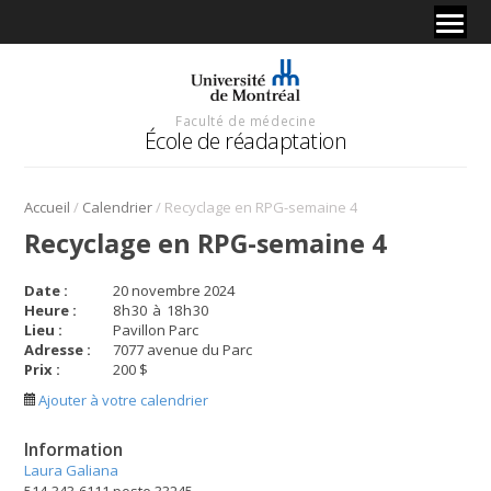
Faculté de médecine
École de réadaptation
/
/
Accueil
Calendrier
Recyclage en RPG-semaine 4
Recyclage en RPG-semaine 4
Date :
20 novembre 2024
Heure :
8
h
30
à
18
h
30
Lieu :
Pavillon Parc
Adresse :
7077 avenue du Parc
Prix :
200 $
Ajouter à votre calendrier
Information
Laura Galiana
514-343-6111 poste 33245