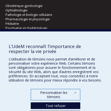
Obstétrique-gynécologie
Ophtalmologie
Pathologie et biologie cellulaire
Pharmacologie et physiologie
Pédiatrie
Psychiatrie et d’addictologie
Radiologie, radio-oncologie et médecine nucléaire
L’UdeM reconnaît l’importance de
Écoles
respecter la vie privée
Kinésiologie et des sciences de l’activité physique
L’utilisation de témoins nous permet d’améliorer et de
Orthophonie et audiologie
personnaliser votre expérience Web. Certains témoins
Réadaptation
sont obligatoires pour assurer le fonctionnement et la
sécurité du site Web, alors que d’autres enregistrent vos
préférences. En acceptant tout, vous consentez à notre
Directions
utilisation de témoins pour mieux répondre à vos besoins.
DPC
CPASS
Personnaliser les
>
Éthique clinique
témoins
Tout refuser