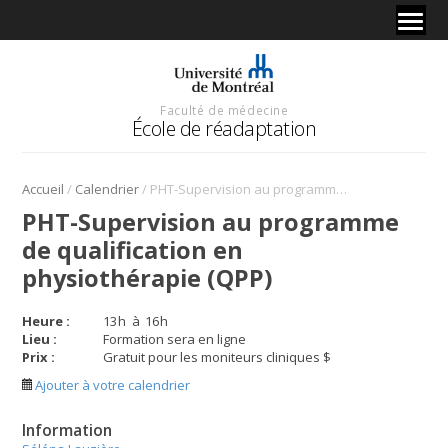
Faculté de médecine
École de réadaptation
/
/
Accueil
Calendrier
PHT-Supervision au programme de qualification en physiothérapie (QPP)
PHT-Supervision au programme
de qualification en
physiothérapie (QPP)
Heure :
13
h
à
16
h
Lieu :
Formation sera en ligne
Prix :
Gratuit pour les moniteurs cliniques $
Ajouter à votre calendrier
Information