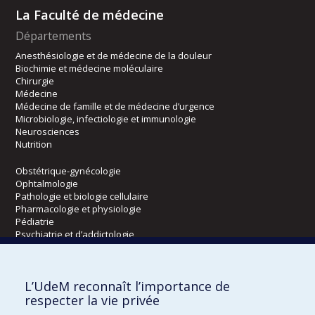
La Faculté de médecine
Départements
Anesthésiologie et de médecine de la douleur
Biochimie et médecine moléculaire
Chirurgie
Médecine
Médecine de famille et de médecine d’urgence
Microbiologie, infectiologie et immunologie
Neurosciences
Nutrition
Obstétrique-gynécologie
Ophtalmologie
Pathologie et biologie cellulaire
Pharmacologie et physiologie
Pédiatrie
Psychiatrie et d’addictologie
Radiologie, radio-oncologie et médecine nucléaire
L’UdeM reconnaît l’importance de
Écoles
respecter la vie privée
Kinésiologie et des sciences de l’activité physique