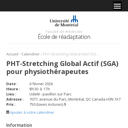
Faculté de médecine
École de réadaptation
/
/
Accueil
Calendrier
PHT-Stretching Global Actif (SGA) pour physiothérapeutes
PHT-Stretching Global Actif (SGA)
pour physiothérapeutes
Date :
6 février 2026
Heure :
8
h
30
à
17
h
Lieu :
UdeM - pavillon sur Parc
Adresse :
7077, avenue du Parc, Montréal, QC Canada H3N 1X7
Prix :
750 (taxes incluses) $
Ajouter à votre calendrier
Information