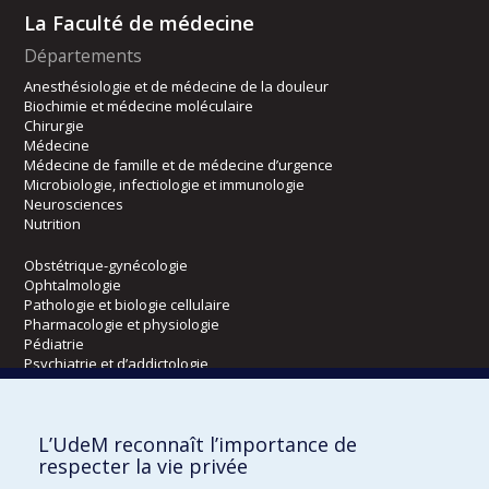
La Faculté de médecine
Départements
Anesthésiologie et de médecine de la douleur
Biochimie et médecine moléculaire
Chirurgie
Médecine
Médecine de famille et de médecine d’urgence
Microbiologie, infectiologie et immunologie
Neurosciences
Nutrition
Obstétrique-gynécologie
Ophtalmologie
Pathologie et biologie cellulaire
Pharmacologie et physiologie
Pédiatrie
Psychiatrie et d’addictologie
Radiologie, radio-oncologie et médecine nucléaire
L’UdeM reconnaît l’importance de
Écoles
respecter la vie privée
Kinésiologie et des sciences de l’activité physique