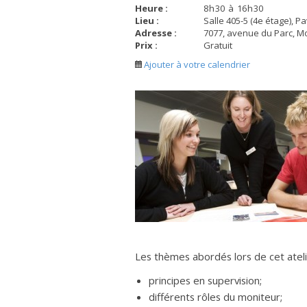
Heure :
8
h
30
à
16
h
30
Lieu :
Salle 405-5 (4e étage), Pa
Adresse :
7077, avenue du Parc, M
Prix :
Gratuit
Ajouter à votre calendrier
Les thèmes abordés lors de cet ateli
principes en supervision;
différents rôles du moniteur;