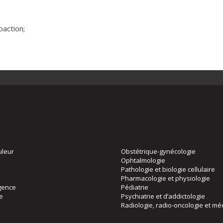
;
oaction;
uleur
Obstétrique-gynécologie
Ophtalmologie
Pathologie et biologie cellulaire
Pharmacologie et physiologie
gence
Pédiatrie
ie
Psychiatrie et d’addictologie
Radiologie, radio-oncologie et mé