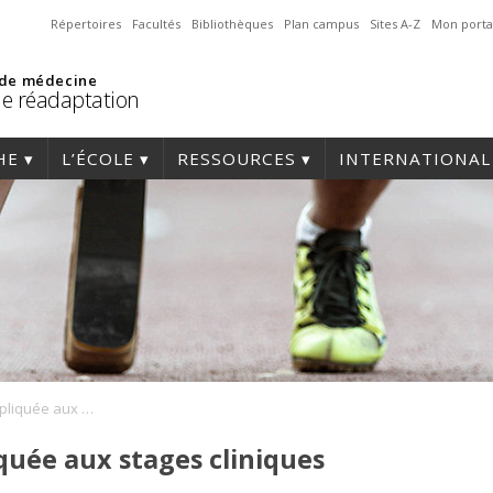
Répertoires
Facultés
Bibliothèques
Plan campus
Sites A-Z
Mon porta
 de médecine
de réadaptation
HE
L’ÉCOLE
RESSOURCES
INTERNATIONAL
PHT-Pédagogie appliquée aux stages cliniques
uée aux stages cliniques