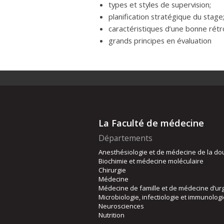
types et styles de supervision;
planification stratégique du stage
caractéristiques d’une bonne rétr
grands principes en évaluation
La Faculté de médecine
Départements
Anesthésiologie et de médecine de la do
Biochimie et médecine moléculaire
Chirurgie
Médecine
Médecine de famille et de médecine d’ur
Microbiologie, infectiologie et immunolog
Neurosciences
Nutrition