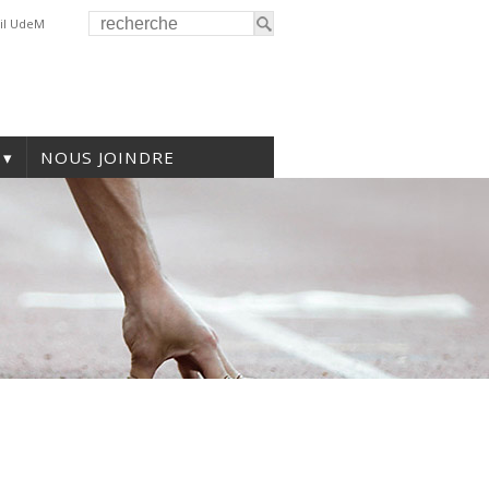
il UdeM
NOUS JOINDRE