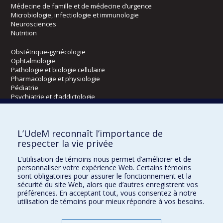
Médecine de famille et de médecine d’urgence
Microbiologie, infectiologie et immunologie
Neurosciences
Nutrition
Obstétrique-gynécologie
Ophtalmologie
Pathologie et biologie cellulaire
Pharmacologie et physiologie
Pédiatrie
Psychiatrie et d’addictologie
Radiologie, radio-oncologie et médecine nucléaire
L’UdeM reconnaît l’importance de
Écoles
respecter la vie privée
Kinésiologie et des sciences de l’activité physique
L’utilisation de témoins nous permet d’améliorer et de
Orthophonie et audiologie
personnaliser votre expérience Web. Certains témoins
Réadaptation
sont obligatoires pour assurer le fonctionnement et la
sécurité du site Web, alors que d’autres enregistrent vos
préférences. En acceptant tout, vous consentez à notre
Directions
utilisation de témoins pour mieux répondre à vos besoins.
DPC
CPASS