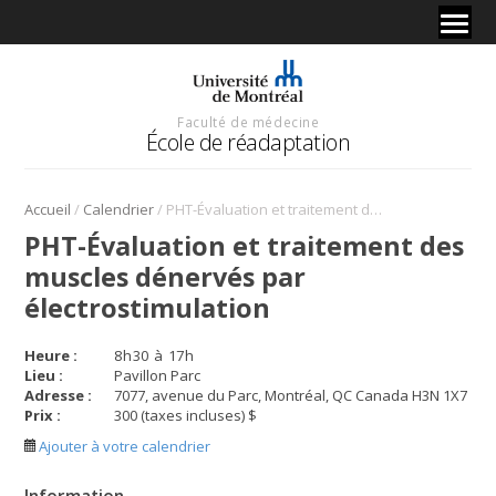
Faculté de médecine
École de réadaptation
/
/
Accueil
Calendrier
PHT-Évaluation et traitement des muscles dénervés par électrostimulation
PHT-Évaluation et traitement des
muscles dénervés par
électrostimulation
Heure :
8
h
30
à
17
h
Lieu :
Pavillon Parc
Adresse :
7077, avenue du Parc, Montréal, QC Canada H3N 1X7
Prix :
300 (taxes incluses) $
Ajouter à votre calendrier
Information