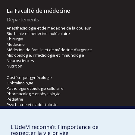
La Faculté de médecine
Départements
Anesthésiologie et de médecine de la douleur
Biochimie et médecine moléculaire
Chirurgie
Médecine
Médecine de famille et de médecine d’urgence
Microbiologie, infectiologie et immunologie
Neurosciences
Nutrition
Obstétrique-gynécologie
Ophtalmologie
Pathologie et biologie cellulaire
Pharmacologie et physiologie
Pédiatrie
Psychiatrie et d’addictologie
Radiologie, radio-oncologie et médecine nucléaire
L’UdeM reconnaît l’importance de
Écoles
respecter la vie privée