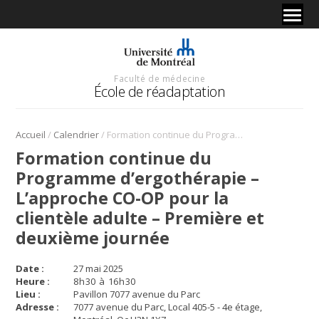
Faculté de médecine
École de réadaptation
/
/
Accueil
Calendrier
Formation continue du Programme d’ergothérapie – L’approche CO-OP pour la clientèle adulte – Première et deuxième journée
Formation continue du
Programme d’ergothérapie –
L’approche CO-OP pour la
clientèle adulte – Première et
deuxième journée
Date :
27 mai 2025
Heure :
8
h
30
à
16
h
30
Lieu :
Pavillon 7077 avenue du Parc
Adresse :
7077 avenue du Parc, Local 405-5 - 4e étage,