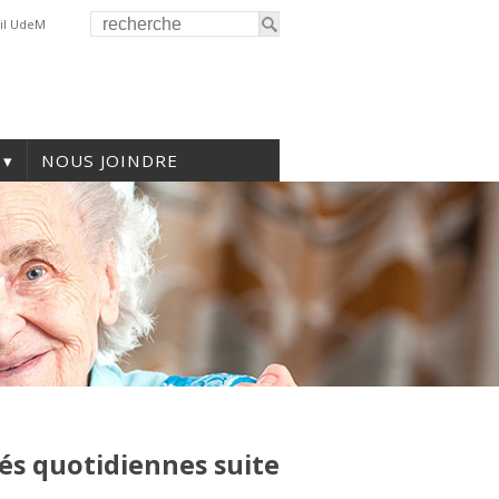
il UdeM
NOUS JOINDRE
tés quotidiennes suite