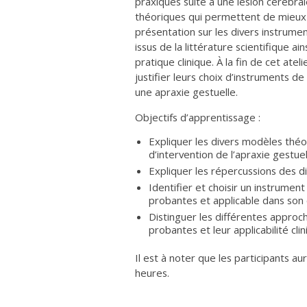
praxiques suite à une lésion cérébr
théoriques qui permettent de mieux s
présentation sur les divers instrum
issus de la littérature scientifique ai
pratique clinique. À la fin de cet at
justifier leurs choix d’instruments d
une apraxie gestuelle.
Objectifs d’apprentissage :
Expliquer les divers modèles théo
d’intervention de l’apraxie gestuel
Expliquer les répercussions des dif
Identifier et choisir un instrume
probantes et applicable dans son 
Distinguer les différentes approch
probantes et leur applicabilité clin
Il est à noter que les participants 
heures.