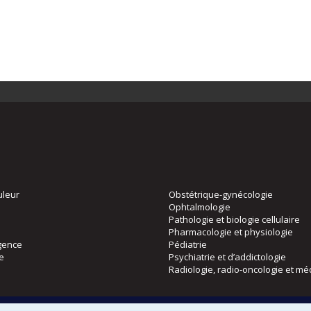
uleur
Obstétrique-gynécologie
Ophtalmologie
Pathologie et biologie cellulaire
Pharmacologie et physiologie
gence
Pédiatrie
ie
Psychiatrie et d’addictologie
Radiologie, radio-oncologie et mé