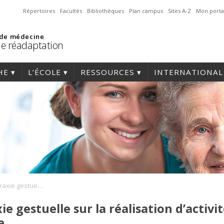
Répertoires
Facultés
Bibliothèques
Plan campus
Sites A-Z
Mon porta
 de médecine
de réadaptation
HE
L’ÉCOLE
RESSOURCES
INTERNATIONAL
ERG-Impact de l’apraxie gestuelle sur la réalisation d’activités quotidiennes suite à une lésion cérébrale
ie gestuelle sur la réalisation d’activi
e