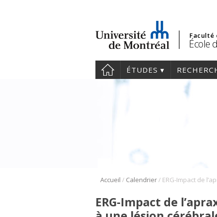
Faculté
École 
ÉTUDES
RECHERC
/
/
Accueil
Calendrier
ERG-Impact de l’aprax
à une lésion cérébral