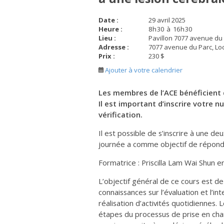
Date :
29 avril 2025
Heure :
8
h
30
à
16
h
30
Lieu :
Pavillon 7077 avenue du
Adresse :
7077 avenue du Parc, Loc
Prix :
230 $
Ajouter à votre calendrier
Les membres de l’ACE bénéficient
Il est important d’inscrire votre
vérification.
Il est possible de s’inscrire à une d
journée a comme objectif de répondr
Formatrice : Priscilla Lam Wai Shun erg
L’objectif général de ce cours est de
connaissances sur l’évaluation et l’int
réalisation d’activités quotidiennes.
étapes du processus de prise en cha