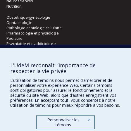
Neurosciences
Nutrition
Obstétrique-gynécologie
Ophtalmologie
Pathologie et biologie cellulaire
Pharmacologie et physiologie
Pédiatrie
Psychiatrie et d’addictologie
Radiologie, radio-oncologie et médecine nucléaire
L’UdeM reconnaît l’importance de
Écoles
respecter la vie privée
Kinésiologie et des sciences de l’activité physique
L’utilisation de témoins nous permet d’améliorer et de
Orthophonie et audiologie
personnaliser votre expérience Web. Certains témoins
Réadaptation
sont obligatoires pour assurer le fonctionnement et la
sécurité du site Web, alors que d’autres enregistrent vos
préférences. En acceptant tout, vous consentez à notre
Directions
utilisation de témoins pour mieux répondre à vos besoins.
DPC
CPASS
Personnaliser les
>
Éthique clinique
témoins