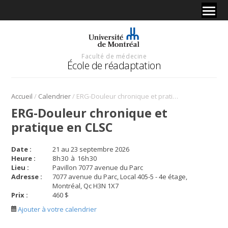
Faculté de médecine
École de réadaptation
/
/
Accueil
Calendrier
ERG-Douleur chronique et pratique en CLSC
ERG-Douleur chronique et
pratique en CLSC
Date :
21 au 23 septembre 2026
Heure :
8
h
30
à
16
h
30
Lieu :
Pavillon 7077 avenue du Parc
Adresse :
7077 avenue du Parc, Local 405-5 - 4e étage,
Montréal, Qc H3N 1X7
Prix :
460 $
Ajouter à votre calendrier