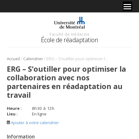
Faculté de médecine
École de réadaptation
/
/
Accueil
Calendrier
ERG – S’outiller pour optimiser la collaboration avec nos partenaires en réadaptation au travail
ERG – S’outiller pour optimiser la
collaboration avec nos
partenaires en réadaptation au
travail
Heure :
8
h
30
à
12
h
Lieu :
En ligne
Ajouter à votre calendrier
Information