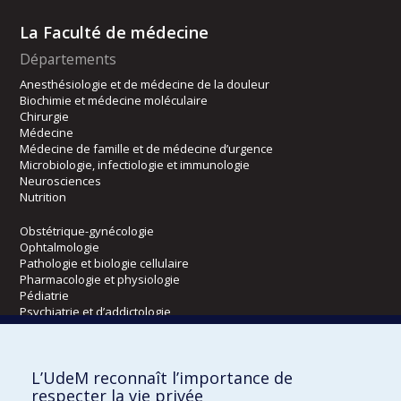
La Faculté de médecine
Départements
Anesthésiologie et de médecine de la douleur
Biochimie et médecine moléculaire
Chirurgie
Médecine
Médecine de famille et de médecine d’urgence
Microbiologie, infectiologie et immunologie
Neurosciences
Nutrition
Obstétrique-gynécologie
Ophtalmologie
Pathologie et biologie cellulaire
Pharmacologie et physiologie
Pédiatrie
Psychiatrie et d’addictologie
Radiologie, radio-oncologie et médecine nucléaire
L’UdeM reconnaît l’importance de
Écoles
respecter la vie privée