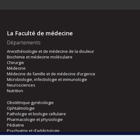
La Faculté de médecine
Départements
Anesthésiologie et de médecine de la douleur
Biochimie et médecine moléculaire
Chirurgie
Médecine
Médecine de famille et de médecine d’urgence
Microbiologie, infectiologie et immunologie
Neurosciences
Nutrition
Obstétrique-gynécologie
Ophtalmologie
Pathologie et biologie cellulaire
Pharmacologie et physiologie
Pédiatrie
Psychiatrie et d’addictologie
Radiologie, radio-oncologie et médecine nucléaire