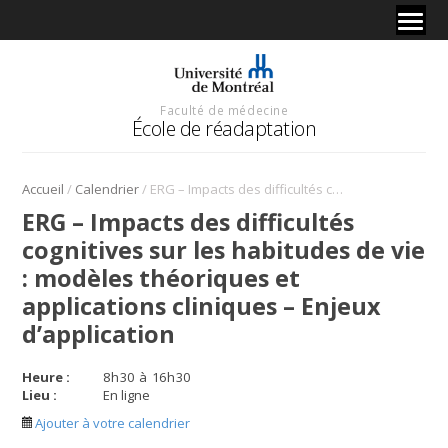
Faculté de médecine
École de réadaptation
/
/
Accueil
Calendrier
ERG – Impacts des difficultés cognitives sur les habitudes de vie : modèles théoriques et applications cliniques – Enjeux d’application
ERG – Impacts des difficultés
cognitives sur les habitudes de vie
: modèles théoriques et
applications cliniques – Enjeux
d’application
Heure :
8
h
30
à
16
h
30
Lieu :
En ligne
Ajouter à votre calendrier