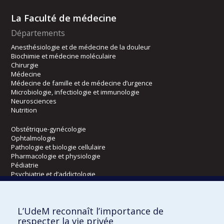
La Faculté de médecine
Départements
Anesthésiologie et de médecine de la douleur
Biochimie et médecine moléculaire
Chirurgie
Médecine
Médecine de famille et de médecine d’urgence
Microbiologie, infectiologie et immunologie
Neurosciences
Nutrition
Obstétrique-gynécologie
Ophtalmologie
Pathologie et biologie cellulaire
Pharmacologie et physiologie
Pédiatrie
Psychiatrie et d’addictologie
Radiologie, radio-oncologie et médecine nucléaire
L’UdeM reconnaît l’importance de
Écoles
respecter la vie privée