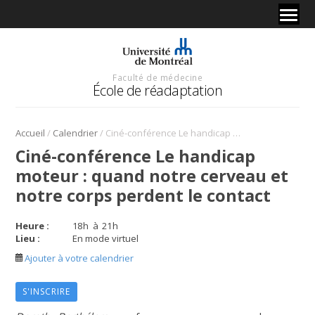
Faculté de médecine
École de réadaptation
/
/
Accueil
Calendrier
Ciné-conférence Le handicap moteur : quand notre cerveau et notre corps perdent le contact
Ciné-conférence Le handicap
moteur : quand notre cerveau et
notre corps perdent le contact
Heure :
18
h
à
21
h
Lieu :
En mode virtuel
Ajouter à votre calendrier
S'INSCRIRE