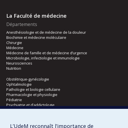
La Faculté de médecine
Départements
Anesthésiologie et de médecine de la douleur
Biochimie et médecine moléculaire
Chirurgie
Médecine
Médecine de famille et de médecine d’urgence
Microbiologie, infectiologie et immunologie
Neurosciences
Nutrition
Obstétrique-gynécologie
Ophtalmologie
Pathologie et biologie cellulaire
Pharmacologie et physiologie
Pédiatrie
Psychiatrie et d’addictologie
Radiologie, radio-oncologie et médecine nucléaire
L’UdeM reconnaît l’importance de