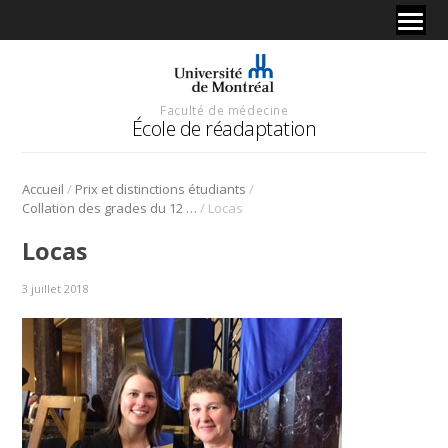
Faculté de médecine
École de réadaptation
/
/
Accueil
Prix et distinctions étudiants
/
Collation des grades du 12 juin dernier
Locas
Locas
3 juillet 2018