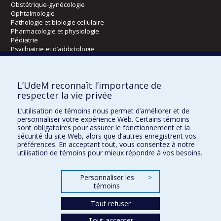
Obstétrique-gynécologie
Ophtalmologie
Pathologie et biologie cellulaire
Pharmacologie et physiologie
Pédiatrie
Psychiatrie et d’addictologie
Radiologie, radio-oncologie et médecine nucléaire
L’UdeM reconnaît l’importance de
Écoles
respecter la vie privée
Kinésiologie et des sciences de l’activité physique
L’utilisation de témoins nous permet d’améliorer et de
Orthophonie et audiologie
personnaliser votre expérience Web. Certains témoins
Réadaptation
sont obligatoires pour assurer le fonctionnement et la
sécurité du site Web, alors que d’autres enregistrent vos
préférences. En acceptant tout, vous consentez à notre
Directions
utilisation de témoins pour mieux répondre à vos besoins.
DPC
CPASS
Personnaliser les
>
Éthique clinique
témoins
Tout refuser
Tout accepter