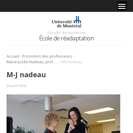
Faculté de médecine
École de réadaptation
/
/
Accueil
Promotion des professeurs
/
Marie-Josée Nadeau, professeure adjointe de clinique en physiothérapie gagne le prix Atlas 2018
M-J nadeau
M-J nadeau
20 avril 2018