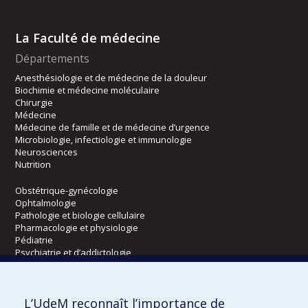
La Faculté de médecine
Départements
Anesthésiologie et de médecine de la douleur
Biochimie et médecine moléculaire
Chirurgie
Médecine
Médecine de famille et de médecine d’urgence
Microbiologie, infectiologie et immunologie
Neurosciences
Nutrition
Obstétrique-gynécologie
Ophtalmologie
Pathologie et biologie cellulaire
Pharmacologie et physiologie
Pédiatrie
Psychiatrie et d’addictologie
Radiologie, radio-oncologie et médecine nucléaire
L’UdeM reconnaît l’importance de