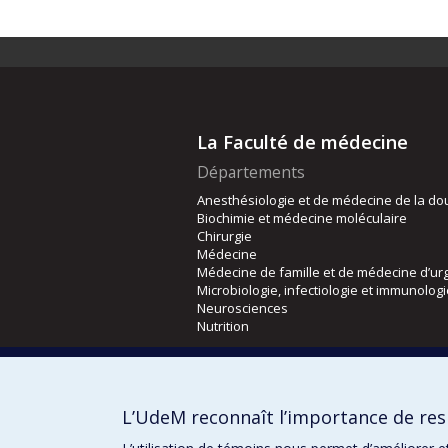
La Faculté de médecine
Départements
Anesthésiologie et de médecine de la do
Biochimie et médecine moléculaire
Chirurgie
Médecine
Médecine de famille et de médecine d’ur
Microbiologie, infectiologie et immunolog
Neurosciences
Nutrition
Écoles
Kinésiologie et des sciences de l’activité
L’UdeM reconnaît l’importance de resp
Orthophonie et audiologie
Réadaptation