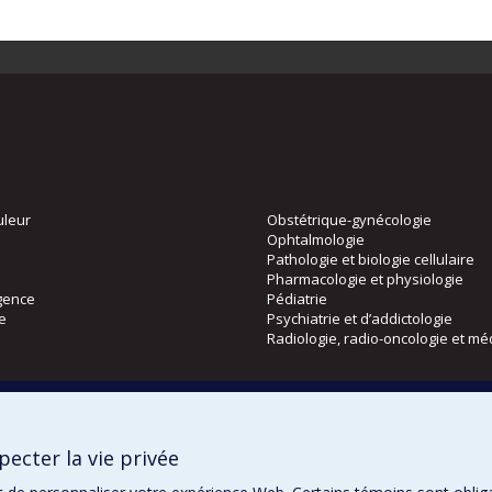
uleur
Obstétrique-gynécologie
Ophtalmologie
Pathologie et biologie cellulaire
Pharmacologie et physiologie
gence
Pédiatrie
ie
Psychiatrie et d’addictologie
Radiologie, radio-oncologie et mé
Directions
 physique
DPC
ecter la vie privée
CPASS
Éthique clinique