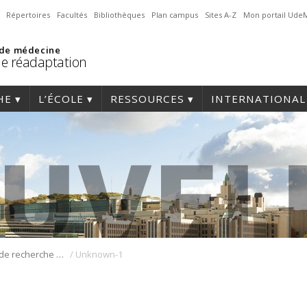
Répertoires
Facultés
Bibliothèques
Plan campus
Sites A-Z
Mon portail Ude
 de médecine
de réadaptation
HE
L’ÉCOLE
RESSOURCES
INTERNATIONAL
/
Les travaux de recherche de Nathalie Bier, professeure au programme d’ergothérapie, et chercheuse au Centre de recherche de l’Institut universitaire de gériatrie de Montréal ont été largement médiatisés le 20 septembre dernier.
Unknown-1