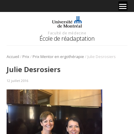
Faculté de médecine
École de réadaptation
/
/
/
Accueil
Prix
Prix Mentor en ergothérapie
Julie Desrosiers
Julie Desrosiers
12 juillet 2016