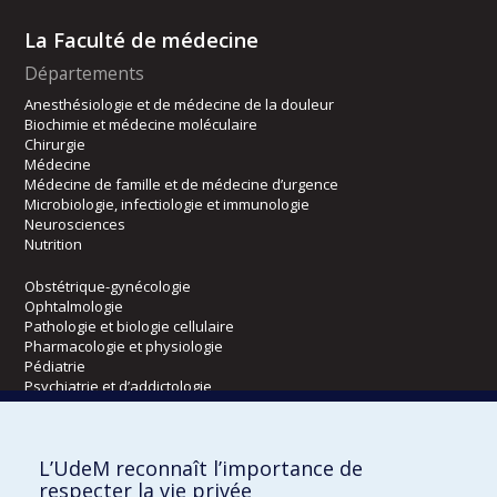
La Faculté de médecine
Départements
Anesthésiologie et de médecine de la douleur
Biochimie et médecine moléculaire
Chirurgie
Médecine
Médecine de famille et de médecine d’urgence
Microbiologie, infectiologie et immunologie
Neurosciences
Nutrition
Obstétrique-gynécologie
Ophtalmologie
Pathologie et biologie cellulaire
Pharmacologie et physiologie
Pédiatrie
Psychiatrie et d’addictologie
Radiologie, radio-oncologie et médecine nucléaire
L’UdeM reconnaît l’importance de
Écoles
respecter la vie privée