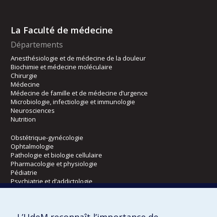
La Faculté de médecine
Départements
Anesthésiologie et de médecine de la douleur
Biochimie et médecine moléculaire
Chirurgie
Médecine
Médecine de famille et de médecine d’urgence
Microbiologie, infectiologie et immunologie
Neurosciences
Nutrition
Obstétrique-gynécologie
Ophtalmologie
Pathologie et biologie cellulaire
Pharmacologie et physiologie
Pédiatrie
Psychiatrie et d’addictologie
Radiologie, radio-oncologie et médecine nucléaire