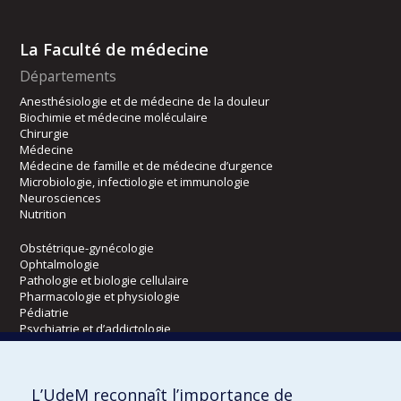
La Faculté de médecine
Départements
Anesthésiologie et de médecine de la douleur
Biochimie et médecine moléculaire
Chirurgie
Médecine
Médecine de famille et de médecine d’urgence
Microbiologie, infectiologie et immunologie
Neurosciences
Nutrition
Obstétrique-gynécologie
Ophtalmologie
Pathologie et biologie cellulaire
Pharmacologie et physiologie
Pédiatrie
Psychiatrie et d’addictologie
Radiologie, radio-oncologie et médecine nucléaire
L’UdeM reconnaît l’importance de