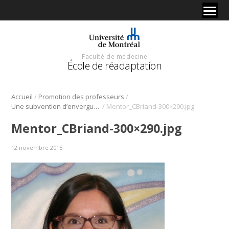
Faculté de médecine
École de réadaptation
/
/
Accueil
Promotion des professeurs
/
Une subvention d’envergure pour Catherine Briand, professeure en ergothérapie
Mentor_CBriand-300×290.jpg
Mentor_CBriand-300×290.jpg
12 novembre 2015