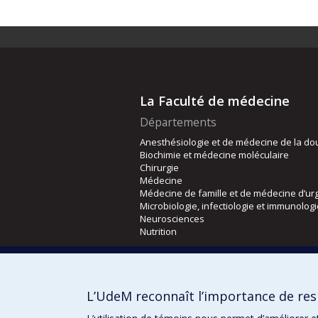
La Faculté de médecine
Départements
Anesthésiologie et de médecine de la do
Biochimie et médecine moléculaire
Chirurgie
Médecine
Médecine de famille et de médecine d’ur
Microbiologie, infectiologie et immunolog
Neurosciences
Nutrition
Écoles
Kinésiologie et des sciences de l’activité
L’UdeM reconnaît l’importance de resp
Orthophonie et audiologie
Réadaptation