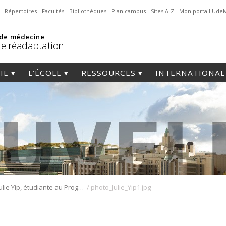
Répertoires
Facultés
Bibliothèques
Plan campus
Sites A-Z
Mon portail Ude
 de médecine
de réadaptation
HE
L’ÉCOLE
RESSOURCES
INTERNATIONAL
/
Julie Yip, étudiante au Programme d’ergothérapie, a obtenu le prix d’excellence pour sa présentation lors du 47ième Congrès du COPSÉ.
photo_Julie_Yip1.jpg