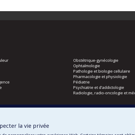
uleur
Obstétrique-gynécologie
Ophtalmologie
Pathologie et biologie cellulaire
Pharmacologie et physiologie
gence
Pédiatrie
ie
Psychiatrie et d’addictologie
Radiologie, radio-oncologie et mé
Directions
 physique
DPC
ecter la vie privée
CPASS
Éthique clinique