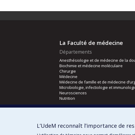
La Faculté de médecine
Départements
Anesthésiologie et de médecine de la do
Biochimie et médecine moléculaire
Chirurgie
Médecine
Médecine de famille et de médecine d’ur
Microbiologie, infectiologie et immunolog
Neurosciences
Nutrition
Écoles
Kinésiologie et des sciences de l’activité
L’UdeM reconnaît l’importance de resp
Orthophonie et audiologie
Réadaptation