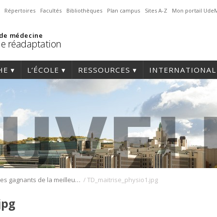
Répertoires
Facultés
Bibliothèques
Plan campus
Sites A-Z
Mon portail Ude
 de médecine
de réadaptation
HE
L’ÉCOLE
RESSOURCES
INTERNATIONAL
/
Les gagnants de la meilleure affiche annoncés lors de la soirée de présentation des travaux dirigés de la maîtrise en physiothérapie
TD_maitrise_physio1.jpg
jpg