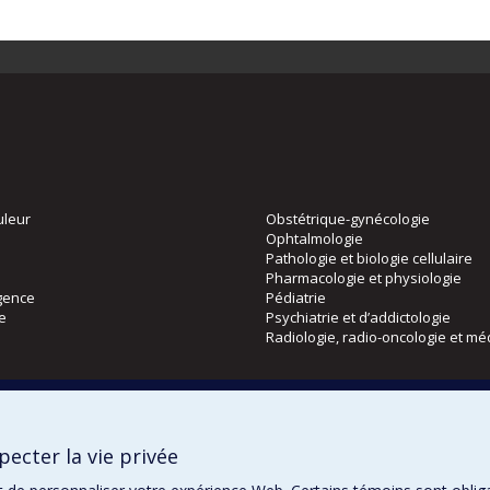
uleur
Obstétrique-gynécologie
Ophtalmologie
Pathologie et biologie cellulaire
Pharmacologie et physiologie
gence
Pédiatrie
ie
Psychiatrie et d’addictologie
Radiologie, radio-oncologie et mé
Directions
 physique
DPC
ecter la vie privée
CPASS
Éthique clinique