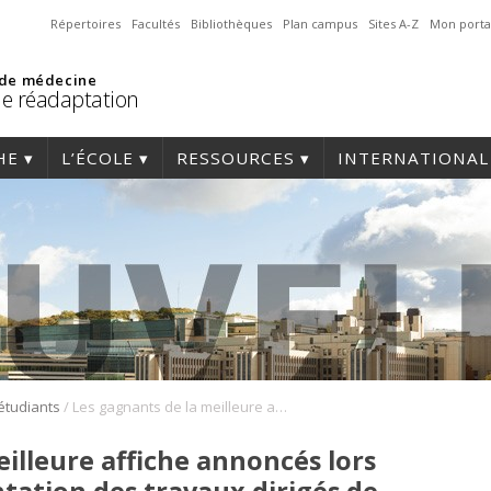
Répertoires
Facultés
Bibliothèques
Plan campus
Sites A-Z
Mon porta
 de médecine
de réadaptation
HE
L’ÉCOLE
RESSOURCES
INTERNATIONAL
/
 étudiants
Les gagnants de la meilleure affiche annoncés lors de la soirée de présentation des travaux dirigés de la maîtrise en physiothérapie
illeure affiche annoncés lors