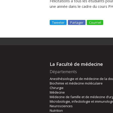
Félicitations à tous les étudiants pou
une année dans le cadre du cours P
Tweeter
Partager
Courriel
La Faculté de médecine
Départements
Anesthésiologie et de médecine de la do
Biochimie et médecine moléculaire
Chirurgie
Médecine
Médecine de famille et de médecine d’ur
Microbiologie, infectiologie et immunolog
Neurosciences
Nutrition