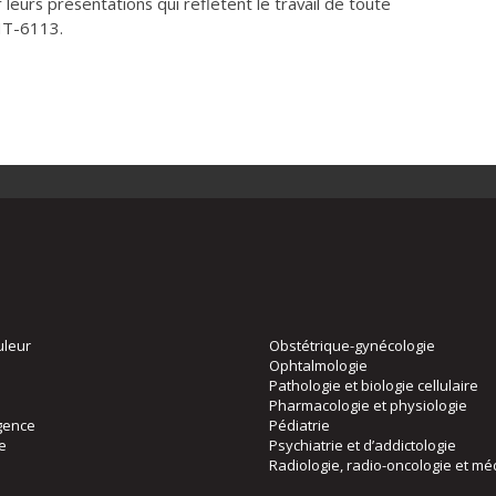
r leurs présentations qui reflètent le travail de toute
HT-6113.
uleur
Obstétrique-gynécologie
Ophtalmologie
Pathologie et biologie cellulaire
Pharmacologie et physiologie
gence
Pédiatrie
ie
Psychiatrie et d’addictologie
Radiologie, radio-oncologie et mé