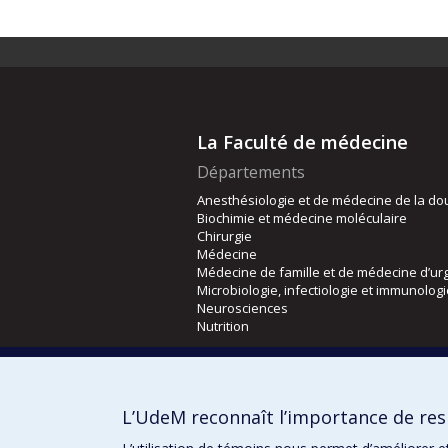
La Faculté de médecine
Départements
Anesthésiologie et de médecine de la do
Biochimie et médecine moléculaire
Chirurgie
Médecine
Médecine de famille et de médecine d’ur
Microbiologie, infectiologie et immunolog
Neurosciences
Nutrition
Écoles
Kinésiologie et des sciences de l’activité
L’UdeM reconnaît l’importance de resp
Orthophonie et audiologie
Réadaptation