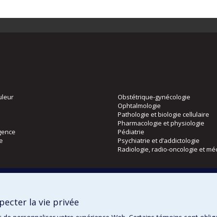
uleur
Obstétrique-gynécologie
Ophtalmologie
Pathologie et biologie cellulaire
Pharmacologie et physiologie
gence
Pédiatrie
ie
Psychiatrie et d’addictologie
Radiologie, radio-oncologie et mé
Directions
 physique
DPC
ecter la vie privée
CPASS
Éthique clinique