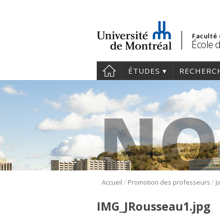
Faculté
École 
ÉTUDES
RECHERC
/
/
Accueil
Promotion des professeurs
IMG_JRousseau1.jpg