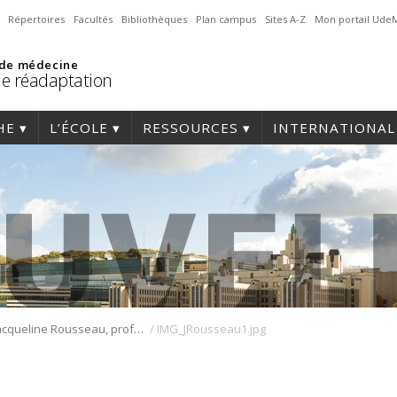
Répertoires
Facultés
Bibliothèques
Plan campus
Sites A-Z
Mon portail Ude
 de médecine
de réadaptation
HE
L’ÉCOLE
RESSOURCES
INTERNATIONAL
/
Jacqueline Rousseau, professeure d’ergothérapie, honorée par le Conseil interprofessionnel du Québec
IMG_JRousseau1.jpg