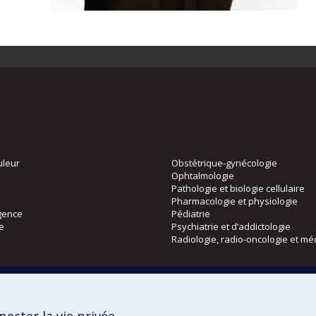
uleur
Obstétrique-gynécologie
Ophtalmologie
Pathologie et biologie cellulaire
Pharmacologie et physiologie
gence
Pédiatrie
ie
Psychiatrie et d’addictologie
Radiologie, radio-oncologie et mé
Directions
 physique
DPC