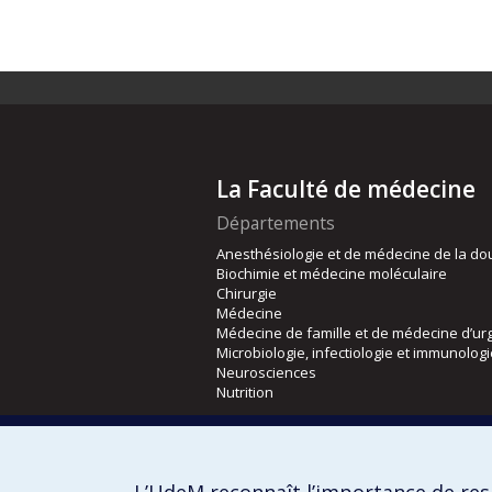
La Faculté de médecine
Départements
Anesthésiologie et de médecine de la do
Biochimie et médecine moléculaire
Chirurgie
Médecine
Médecine de famille et de médecine d’ur
Microbiologie, infectiologie et immunolog
Neurosciences
Nutrition
Écoles
Kinésiologie et des sciences de l’activité