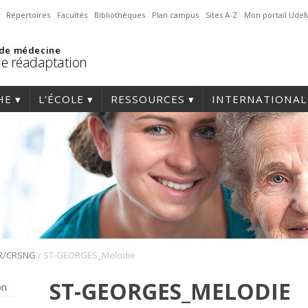
Répertoires
Facultés
Bibliothèques
Plan campus
Sites A-Z
Mon portail Ude
 de médecine
de réadaptation
HE
L’ÉCOLE
RESSOURCES
INTERNATIONAL
/
ER/CRSNG
ST-GEORGES_Melodie
ST-GEORGES_MELODIE
on