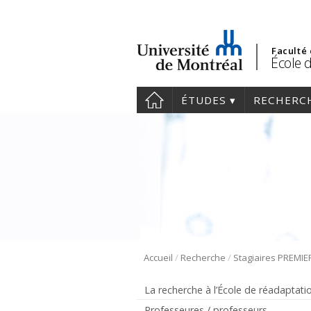
Faculté
École 
ÉTUDES
RECHERC
/
/
Accueil
Recherche
Stagiaires PREMI
La recherche à l’École de réadaptati
Professeures / professeurs –