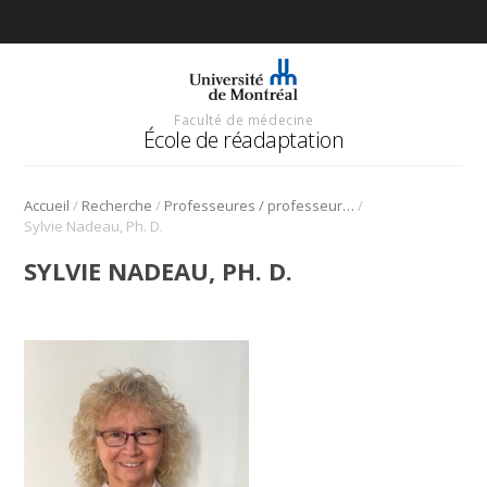
Faculté de médecine
École de réadaptation
/
/
/
Accueil
Recherche
Professeures / professeurs – chercheures / chercheurs
Sylvie Nadeau, Ph. D.
SYLVIE NADEAU, PH. D.
_