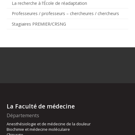
La recherche à l’École de réadaptation
Professeures / professeurs – chercheures / chercheurs
Stagiaires PREMIER/CRSNG
La Faculté de médecine
Départements
Anesthésiologie et de médecine de la douleur
Biochimie et médecine moléculaire
Chirurgie