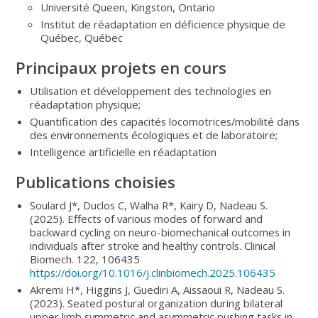
Université Queen, Kingston, Ontario
Institut de réadaptation en déficience physique de
Québec, Québec
Principaux projets en cours
Utilisation et développement des technologies en
réadaptation physique;
Quantification des capacités locomotrices/mobilité dans
des environnements écologiques et de laboratoire;
Intelligence artificielle en réadaptation
Publications choisies
Soulard J*, Duclos C, Walha R*, Kairy D, Nadeau S.
(2025). Effects of various modes of forward and
backward cycling on neuro-biomechanical outcomes in
individuals after stroke and healthy controls. Clinical
Biomech. 122, 106435
https://doi.org/10.1016/j.clinbiomech.2025.106435
Akremi H*, Higgins J, Guediri A, Aissaoui R, Nadeau S.
(2023). Seated postural organization during bilateral
upper limb symmetric and asymmetric pushing tasks in