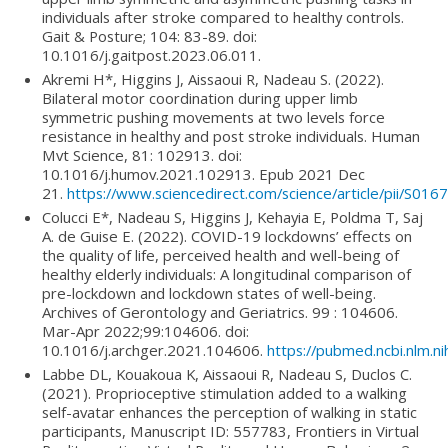
individuals after stroke compared to healthy controls.
Gait & Posture; 104: 83-89. doi:
10.1016/j.gaitpost.2023.06.011.
Akremi H*, Higgins J, Aissaoui R, Nadeau S. (2022).
Bilateral motor coordination during upper limb
symmetric pushing movements at two levels force
resistance in healthy and post stroke individuals. Human
Mvt Science, 81: 102913. doi:
10.1016/j.humov.2021.102913. Epub 2021 Dec
21.
https://www.sciencedirect.com/science/article/pii/S0
Colucci E*, Nadeau S, Higgins J, Kehayia E, Poldma T, Saj
A. de Guise E. (2022). COVID-19 lockdowns’ effects on
the quality of life, perceived health and well-being of
healthy elderly individuals: A longitudinal comparison of
pre-lockdown and lockdown states of well-being.
Archives of Gerontology and Geriatrics. 99 : 104606.
Mar-Apr 2022;99:104606. doi:
10.1016/j.archger.2021.104606.
https://pubmed.ncbi.nlm.n
Labbe DL, Kouakoua K, Aissaoui R, Nadeau S, Duclos C.
(2021). Proprioceptive stimulation added to a walking
self-avatar enhances the perception of walking in static
participants, Manuscript ID: 557783, Frontiers in Virtual