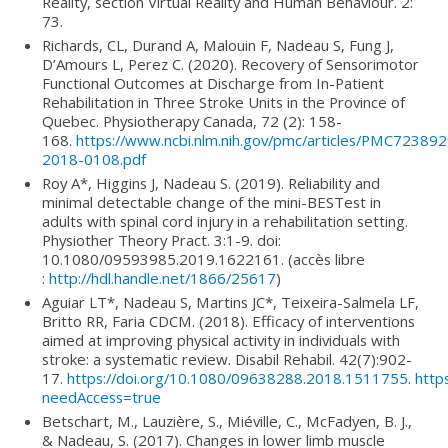
Reality, section Virtual Reality and Human Behaviour. 2:
73.
Richards, CL, Durand A, Malouin F, Nadeau S, Fung J,
D’Amours L, Perez C. (2020). Recovery of Sensorimotor
Functional Outcomes at Discharge from In-Patient
Rehabilitation in Three Stroke Units in the Province of
Quebec. Physiotherapy Canada, 72 (2): 158-
168.
https://www.ncbi.nlm.nih.gov/pmc/articles/PMC723892
2018-0108.pdf
Roy A*, Higgins J, Nadeau S. (2019). Reliability and
minimal detectable change of the mini-BESTest in
adults with spinal cord injury in a rehabilitation setting.
Physiother Theory Pract. 3:1-9. doi:
10.1080/09593985.2019.1622161. (accès libre
:
http://hdl.handle.net/1866/25617
)
Aguiar LT*, Nadeau S, Martins JC*, Teixeira-Salmela LF,
Britto RR, Faria CDCM. (2018). Efficacy of interventions
aimed at improving physical activity in individuals with
stroke: a systematic review. Disabil Rehabil. 42(7):902-
17.
https://doi.org/10.1080/09638288.2018.1511755
.
http
needAccess=true
Betschart, M., Lauzière, S., Miéville, C., McFadyen, B. J.,
& Nadeau, S. (2017). Changes in lower limb muscle