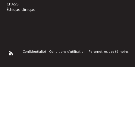
CPASS
Éthique clinique
Confidentialité
Conditions d’utilisation
Paramètres des témoins