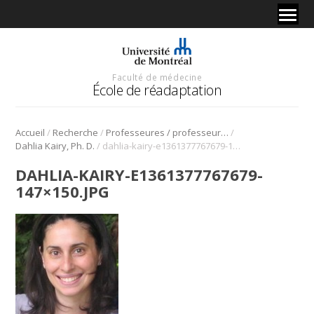
Faculté de médecine
École de réadaptation
/
/
/
Accueil
Recherche
Professeures / professeurs – chercheures / chercheurs
/
Dahlia Kairy, Ph. D.
dahlia-kairy-e1361377767679-147×150.jpg
DAHLIA-KAIRY-E1361377767679-
147×150.JPG