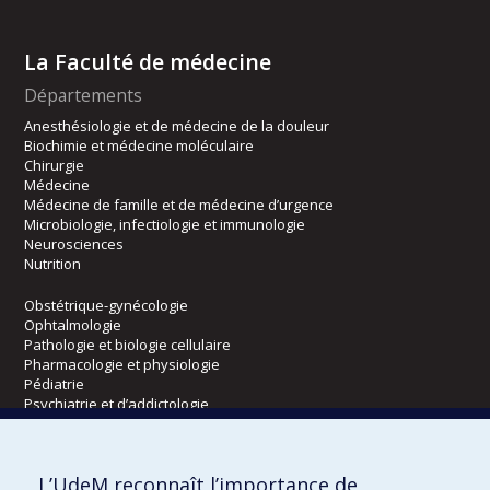
La Faculté de médecine
Départements
Anesthésiologie et de médecine de la douleur
Biochimie et médecine moléculaire
Chirurgie
Médecine
Médecine de famille et de médecine d’urgence
Microbiologie, infectiologie et immunologie
Neurosciences
Nutrition
Obstétrique-gynécologie
Ophtalmologie
Pathologie et biologie cellulaire
Pharmacologie et physiologie
Pédiatrie
Psychiatrie et d’addictologie
Radiologie, radio-oncologie et médecine nucléaire
L’UdeM reconnaît l’importance de