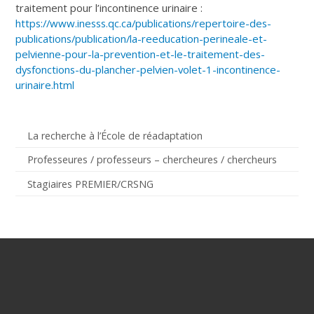
traitement pour l’incontinence urinaire :
https://www.inesss.qc.ca/publications/repertoire-des-
publications/publication/la-reeducation-perineale-et-
pelvienne-pour-la-prevention-et-le-traitement-des-
dysfonctions-du-plancher-pelvien-volet-1-incontinence-
urinaire.html
La recherche à l’École de réadaptation
Professeures / professeurs – chercheures / chercheurs
Stagiaires PREMIER/CRSNG