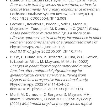
Dumoulin C
, Cacciari LP, Hay-smith EJC. (2018)
Pelvic
floor muscle training versus no treatment, or inactive
control treatments, for urinary incontinence in women
.
Cochrane Database System Review, October;4(10) :
1465-1858. CD005654. (IF 12.008)
Cacciari L, Kouakou C, Poder T, Vale L, Morin M,
Mayrand M, Tousignant M,
Dumoulin C.
(2022)
Group-
based pelvic floor muscle training is a more cost-
effective approach to treat urinary incontinence in older
women : economic analysis of a randomised trial
. J of
Physiotherapy, 2022 June 23 :1-7.
doi:10.1016/j.jphys.2022.06.001 .(IF 10.714)
P. Cyr,
C. Dumoulin
, P. Bessette, A. Pina, W.H. Gotlieb,
K. Lapointe-Milot, M. Mayrand, M. Morin. (2022)
Changes in pelvic floor morphometry and muscle
function after multimodal physiotherapy for
gynaecological cancer survivors suffering from
dyspareunia: a prospective interventional study
.
Physiotherapy. 2022 Mar;114:54-62.
doi:10.1016/j.physio.2021.09.003 (IF 10.714)
Morin M,
Dumoulin C
, Bergeron S, Mayrand MH,
Khalifé S, Waddell G, Dubois MF; PVD Study Group.
(2021)
Multimodal physical therapy versus topical