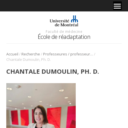
Faculté de médecine
École de réadaptation
/
/
/
Accueil
Recherche
Professeures / professeurs – chercheures / chercheurs
Chantale Dumoulin, Ph. D.
CHANTALE DUMOULIN, PH. D.