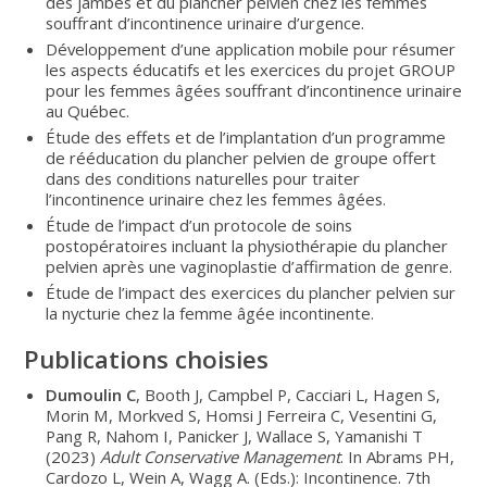
des jambes et du plancher pelvien chez les femmes
souffrant d’incontinence urinaire d’urgence.
Développement d’une application mobile pour résumer
les aspects éducatifs et les exercices du projet GROUP
pour les femmes âgées souffrant d’incontinence urinaire
au Québec.
Étude des effets et de l’implantation d’un programme
de rééducation du plancher pelvien de groupe offert
dans des conditions naturelles pour traiter
l’incontinence urinaire chez les femmes âgées.
Étude de l’impact d’un protocole de soins
postopératoires incluant la physiothérapie du plancher
pelvien après une vaginoplastie d’affirmation de genre.
Étude de l’impact des exercices du plancher pelvien sur
la nycturie chez la femme âgée incontinente.
Publications choisies
Dumoulin C
, Booth J, Campbel P, Cacciari L, Hagen S,
Morin M, Morkved S, Homsi J Ferreira C, Vesentini G,
Pang R, Nahom I, Panicker J, Wallace S, Yamanishi T
(2023)
Adult Conservative Management
. In Abrams PH,
Cardozo L, Wein A, Wagg A. (Eds.): Incontinence. 7th