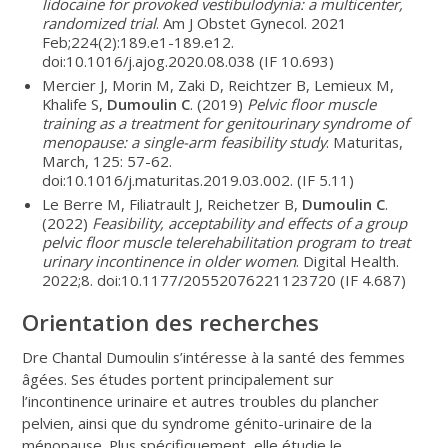
lidocaine for provoked vestibulodynia: a multicenter,
randomized trial
. Am J Obstet Gynecol. 2021
Feb;224(2):189.e1-189.e12.
doi:10.1016/j.ajog.2020.08.038 (IF 10.693)
Mercier J, Morin M, Zaki D, Reichtzer B, Lemieux M,
Khalife S,
Dumoulin C
. (2019)
Pelvic floor muscle
training as a treatment for genitourinary syndrome of
menopause: a single-arm feasibility study
. Maturitas,
March, 125: 57-62.
doi:10.1016/j.maturitas.2019.03.002. (IF 5.11)
Le Berre M, Filiatrault J, Reichetzer B,
Dumoulin C
.
(2022)
Feasibility, acceptability and effects of a group
pelvic floor muscle telerehabilitation program to treat
urinary incontinence in older women
. Digital Health.
2022;8. doi:10.1177/20552076221123720 (IF 4.687)
Orientation des recherches
Dre Chantal Dumoulin s’intéresse à la santé des femmes
âgées. Ses études portent principalement sur
l’incontinence urinaire et autres troubles du plancher
pelvien, ainsi que du syndrome génito-urinaire de la
ménopause. Plus spécifiquement, elle étudie le