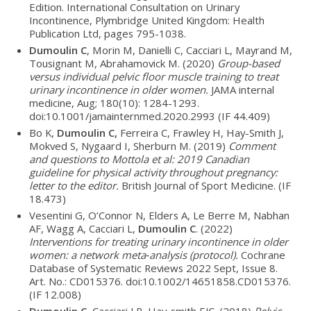
Edition. International Consultation on Urinary
Incontinence, Plymbridge United Kingdom: Health
Publication Ltd, pages 795-1038.
Dumoulin C
, Morin M, Danielli C, Cacciari L, Mayrand M,
Tousignant M, Abrahamovick M. (2020)
Group-based
versus individual pelvic floor muscle training to treat
urinary incontinence in older women.
JAMA internal
medicine, Aug; 180(10): 1284-1293.
doi:10.1001/jamainternmed.2020.2993 (IF 44.409)
Bo K,
Dumoulin C,
Ferreira C, Frawley H, Hay-Smith J,
Mokved S, Nygaard I, Sherburn M. (2019)
Comment
and questions to Mottola et al: 2019 Canadian
guideline for physical activity throughout pregnancy:
letter to the editor.
British Journal of Sport Medicine. (IF
18.473)
Vesentini G, O’Connor N, Elders A, Le Berre M, Nabhan
AF, Wagg A, Cacciari L,
Dumoulin C
. (2022)
Interventions for treating urinary incontinence in older
women: a network meta‐analysis (protocol).
Cochrane
Database of Systematic Reviews 2022 Sept, Issue 8.
Art. No.: CD015376. doi:10.1002/14651858.CD015376.
(IF 12.008)