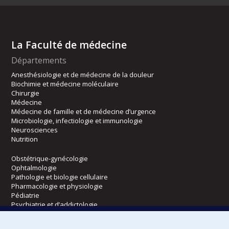
La Faculté de médecine
Départements
Anesthésiologie et de médecine de la douleur
Biochimie et médecine moléculaire
Chirurgie
Médecine
Médecine de famille et de médecine d’urgence
Microbiologie, infectiologie et immunologie
Neurosciences
Nutrition
Obstétrique-gynécologie
Ophtalmologie
Pathologie et biologie cellulaire
Pharmacologie et physiologie
Pédiatrie
Psychiatrie et d’addictologie
Radiologie, radio-oncologie et médecine nucléaire