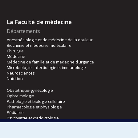
La Faculté de médecine
Départements
Anesthésiologie et de médecine de la douleur
Biochimie et médecine moléculaire
Chirurgie
Médecine
Médecine de famille et de médecine d’urgence
Microbiologie, infectiologie et immunologie
Neurosciences
Nutrition
Obstétrique-gynécologie
Ophtalmologie
Pathologie et biologie cellulaire
Pharmacologie et physiologie
Pédiatrie
Psychiatrie et d’addictologie
Radiologie, radio-oncologie et médecine nucléaire