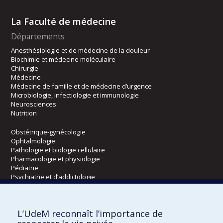
La Faculté de médecine
Départements
Anesthésiologie et de médecine de la douleur
Biochimie et médecine moléculaire
Chirurgie
Médecine
Médecine de famille et de médecine d’urgence
Microbiologie, infectiologie et immunologie
Neurosciences
Nutrition
Obstétrique-gynécologie
Ophtalmologie
Pathologie et biologie cellulaire
Pharmacologie et physiologie
Pédiatrie
Psychiatrie et d’addictologie
Radiologie, radio-oncologie et médecine nucléaire
L’UdeM reconnaît l’importance de
Écoles