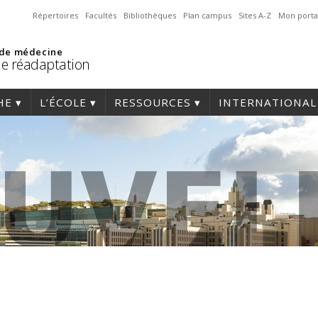
Répertoires
Facultés
Bibliothèques
Plan campus
Sites A-Z
Mon porta
 de médecine
de réadaptation
HE
L’ÉCOLE
RESSOURCES
INTERNATIONAL