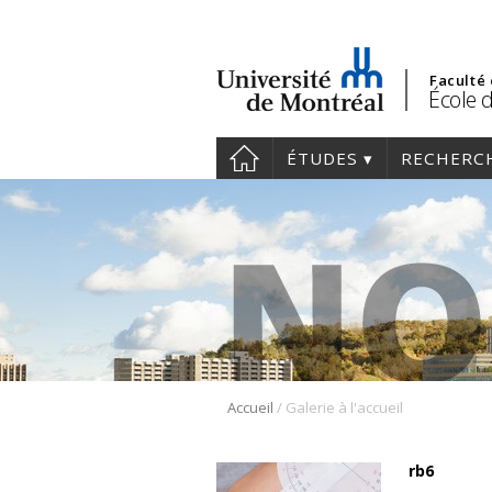
Faculté
École 
ÉTUDES
RECHERC
/
Accueil
Galerie à l'accueil
rb6