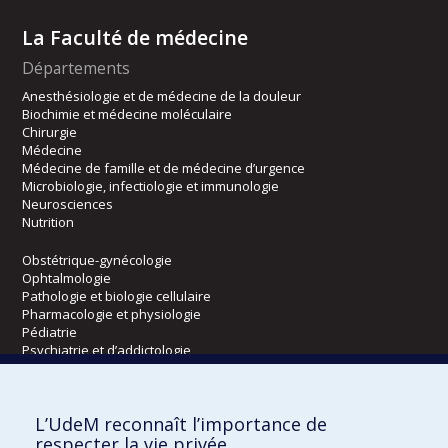
La Faculté de médecine
Départements
Anesthésiologie et de médecine de la douleur
Biochimie et médecine moléculaire
Chirurgie
Médecine
Médecine de famille et de médecine d’urgence
Microbiologie, infectiologie et immunologie
Neurosciences
Nutrition
Obstétrique-gynécologie
Ophtalmologie
Pathologie et biologie cellulaire
Pharmacologie et physiologie
Pédiatrie
Psychiatrie et d’addictologie
Radiologie, radio-oncologie et médecine nucléaire
L’UdeM reconnaît l’importance de
Écoles
respecter la vie privée