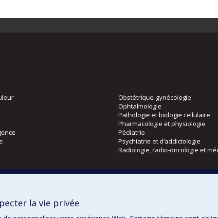
uleur
Obstétrique-gynécologie
Ophtalmologie
Pathologie et biologie cellulaire
Pharmacologie et physiologie
gence
Pédiatrie
ie
Psychiatrie et d’addictologie
Radiologie, radio-oncologie et mé
Directions
 physique
DPC
ecter la vie privée
CPASS
Éthique clinique