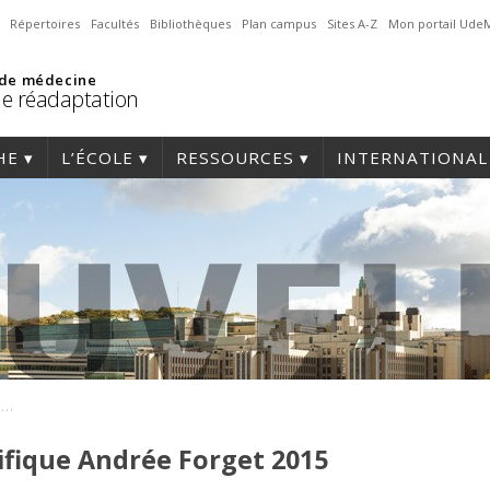
Répertoires
Facultés
Bibliothèques
Plan campus
Sites A-Z
Mon portail Ude
 de médecine
de réadaptation
HE
L’ÉCOLE
RESSOURCES
INTERNATIONAL
A. Roy Journée scientifique Andrée Forget 2015
tifique Andrée Forget 2015