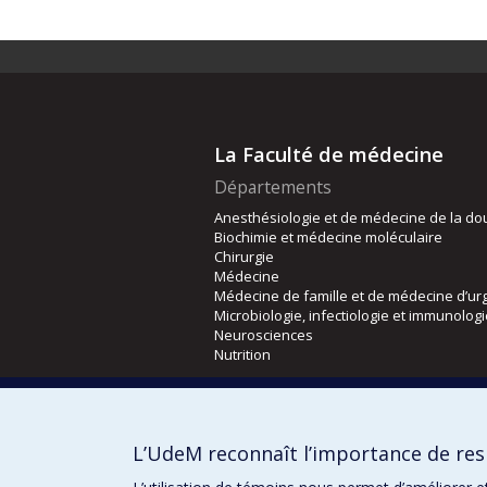
La Faculté de médecine
Départements
Anesthésiologie et de médecine de la do
Biochimie et médecine moléculaire
Chirurgie
Médecine
Médecine de famille et de médecine d’ur
Microbiologie, infectiologie et immunolog
Neurosciences
Nutrition
Écoles
Kinésiologie et des sciences de l’activité
L’UdeM reconnaît l’importance de resp
Orthophonie et audiologie
Réadaptation