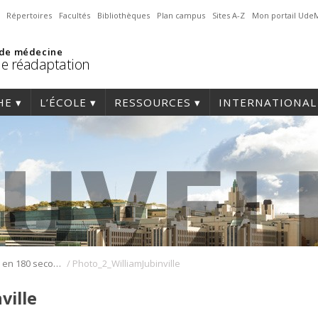
Répertoires
Facultés
Bibliothèques
Plan campus
Sites A-Z
Mon portail Ude
 de médecine
de réadaptation
HE
L’ÉCOLE
RESSOURCES
INTERNATIONAL
/
Ma recherche en 180 secondes : une présentation inspirante de William Jubinville
Photo_2_WilliamJubinville
ville