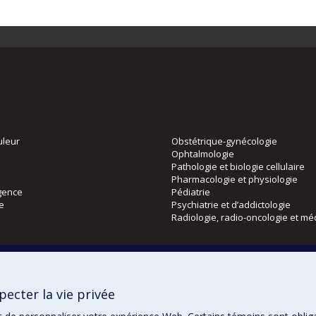
uleur
Obstétrique-gynécologie
Ophtalmologie
Pathologie et biologie cellulaire
Pharmacologie et physiologie
gence
Pédiatrie
ie
Psychiatrie et d’addictologie
Radiologie, radio-oncologie et mé
Directions
 physique
DPC
ecter la vie privée
CPASS
Éthique clinique