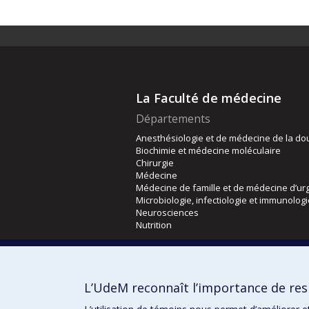
La Faculté de médecine
Départements
Anesthésiologie et de médecine de la do
Biochimie et médecine moléculaire
Chirurgie
Médecine
Médecine de famille et de médecine d’ur
Microbiologie, infectiologie et immunolog
Neurosciences
Nutrition
Écoles
Kinésiologie et des sciences de l’activité
L’UdeM reconnaît l’importance de resp
Orthophonie et audiologie
Réadaptation