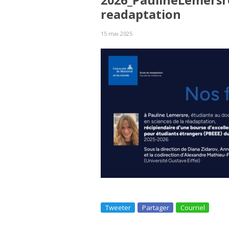
2026_PaulineLemersre
readaptation
15 mai 2025
Tweeter
Partager
Courriel