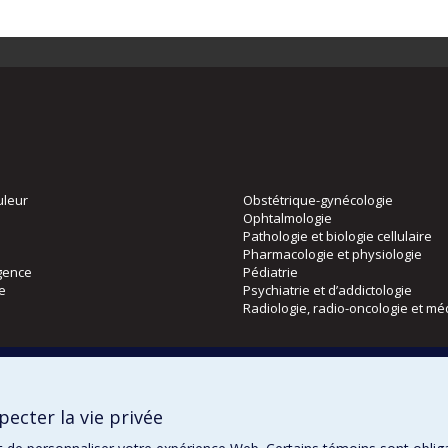
uleur
Obstétrique-gynécologie
Ophtalmologie
Pathologie et biologie cellulaire
Pharmacologie et physiologie
gence
Pédiatrie
ie
Psychiatrie et d’addictologie
Radiologie, radio-oncologie et mé
Directions
 physique
DPC
ecter la vie privée
CPASS
Éthique clinique