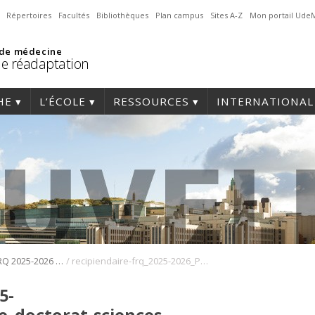
Répertoires
Facultés
Bibliothèques
Plan campus
Sites A-Z
Mon portail Ude
 de médecine
de réadaptation
HE
L’ÉCOLE
RESSOURCES
INTERNATIONAL
/
Bourses du FRQ 2025-2026 : trois étudiantes et un étudiant de l’École de réadaptation sont récipiendaires !
recipiendaire-frq_2025-2026_PaulineLemersre_doctorat-sciences-readaptation
5-