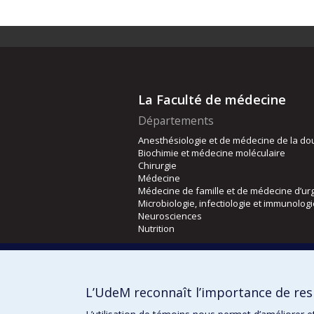
La Faculté de médecine
Départements
Anesthésiologie et de médecine de la do
Biochimie et médecine moléculaire
Chirurgie
Médecine
Médecine de famille et de médecine d’ur
Microbiologie, infectiologie et immunolog
Neurosciences
Nutrition
Écoles
Kinésiologie et des sciences de l’activité
L’UdeM reconnaît l’importance de resp
Orthophonie et audiologie
Réadaptation