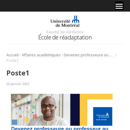
Faculté de médecine
École de réadaptation
/
/
/
Accueil
Affaires académiques
Devenez professeure ou professeur au rang d’adjoint ou agrégé dans le domaine de l’ergothérapie
Poste1
Poste1
20 janvier 2025