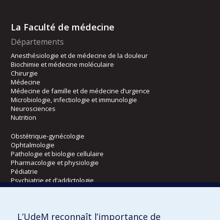
La Faculté de médecine
Départements
Anesthésiologie et de médecine de la douleur
Biochimie et médecine moléculaire
Chirurgie
Médecine
Médecine de famille et de médecine d’urgence
Microbiologie, infectiologie et immunologie
Neurosciences
Nutrition
Obstétrique-gynécologie
Ophtalmologie
Pathologie et biologie cellulaire
Pharmacologie et physiologie
Pédiatrie
Psychiatrie et d’addictologie
Radiologie, radio-oncologie et médecine nucléaire
L’UdeM reconnaît l’importance de