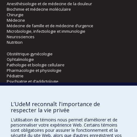
Anesthésiologie et de médecine de la douleur
Biochimie et médecine moléculaire
Chirurgie
Médecine
Médecine de famille et de médecine d’urgence
Microbiologie, infectiologie et immunologie
Neurosciences
Nutrition
Obstétrique-gynécologie
Ophtalmologie
Pathologie et biologie cellulaire
Pharmacologie et physiologie
Pédiatrie
Psychiatrie et d’addictologie
Radiologie, radio-oncologie et médecine nucléaire
L’UdeM reconnaît l’importance de
Écoles
respecter la vie privée
Kinésiologie et des sciences de l’activité physique
L’utilisation de témoins nous permet d’améliorer et de
Orthophonie et audiologie
personnaliser votre expérience Web. Certains témoins
Réadaptation
sont obligatoires pour assurer le fonctionnement et la
sécurité du site Web, alors que d’autres enregistrent vos