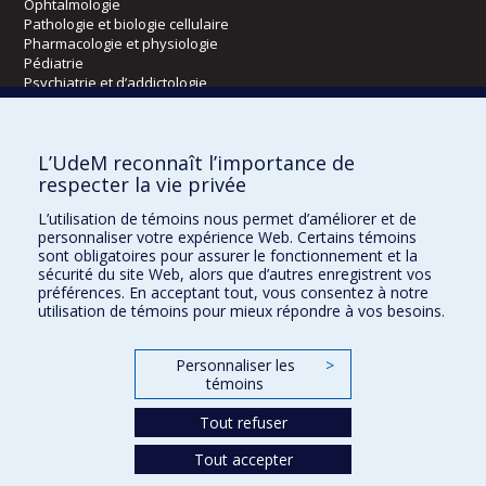
Ophtalmologie
Pathologie et biologie cellulaire
Pharmacologie et physiologie
Pédiatrie
Psychiatrie et d’addictologie
Radiologie, radio-oncologie et médecine nucléaire
L’UdeM reconnaît l’importance de
Écoles
respecter la vie privée
Kinésiologie et des sciences de l’activité physique
L’utilisation de témoins nous permet d’améliorer et de
Orthophonie et audiologie
personnaliser votre expérience Web. Certains témoins
Réadaptation
sont obligatoires pour assurer le fonctionnement et la
sécurité du site Web, alors que d’autres enregistrent vos
préférences. En acceptant tout, vous consentez à notre
Directions
utilisation de témoins pour mieux répondre à vos besoins.
DPC
CPASS
Personnaliser les
>
Éthique clinique
témoins
Tout refuser
Tout accepter