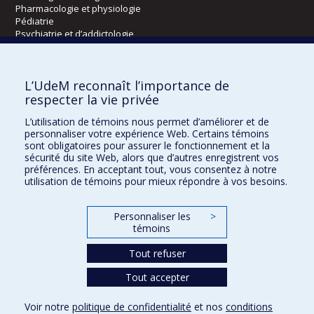
Pharmacologie et physiologie
Pédiatrie
Psychiatrie et d’addictologie
Radiologie, radio-oncologie et médecine nucléaire
L’UdeM reconnaît l’importance de
Écoles
respecter la vie privée
Kinésiologie et des sciences de l’activité physique
L’utilisation de témoins nous permet d’améliorer et de
Orthophonie et audiologie
personnaliser votre expérience Web. Certains témoins
Réadaptation
sont obligatoires pour assurer le fonctionnement et la
sécurité du site Web, alors que d’autres enregistrent vos
préférences. En acceptant tout, vous consentez à notre
Directions
utilisation de témoins pour mieux répondre à vos besoins.
DPC
CPASS
Personnaliser les
>
Éthique clinique
témoins
Tout refuser
Tout accepter
Voir notre
politique de confidentialité
et nos
conditions