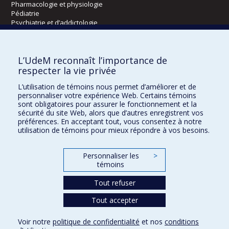
Pharmacologie et physiologie
Pédiatrie
Psychiatrie et d’addictologie
Radiologie, radio-oncologie et médecine nucléaire
L’UdeM reconnaît l’importance de
Écoles
respecter la vie privée
Kinésiologie et des sciences de l’activité physique
L’utilisation de témoins nous permet d’améliorer et de
Orthophonie et audiologie
personnaliser votre expérience Web. Certains témoins
Réadaptation
sont obligatoires pour assurer le fonctionnement et la
sécurité du site Web, alors que d’autres enregistrent vos
préférences. En acceptant tout, vous consentez à notre
Directions
utilisation de témoins pour mieux répondre à vos besoins.
DPC
CPASS
Personnaliser les
>
Éthique clinique
témoins
Tout refuser
Tout accepter
Voir notre
politique de confidentialité
et nos
conditions
Confidentialité
Conditions d’utilisation
Paramètres des témoins