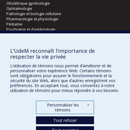
Obstétrique-gynécologie
Ophtalmologie
Pathologie et biologie cellulaire
Pharmacologie et physiologie
Pédiatrie
Psychiatrie et d’addictologie
Radiologie, radio-oncologie et médecine nucléaire
L’UdeM reconnaît l’importance de
Écoles
respecter la vie privée
Kinésiologie et des sciences de l’activité physique
L’utilisation de témoins nous permet d’améliorer et de
Orthophonie et audiologie
personnaliser votre expérience Web. Certains témoins
Réadaptation
sont obligatoires pour assurer le fonctionnement et la
sécurité du site Web, alors que d’autres enregistrent vos
préférences. En acceptant tout, vous consentez à notre
Directions
utilisation de témoins pour mieux répondre à vos besoins.
DPC
CPASS
Personnaliser les
>
Éthique clinique
témoins
Tout refuser