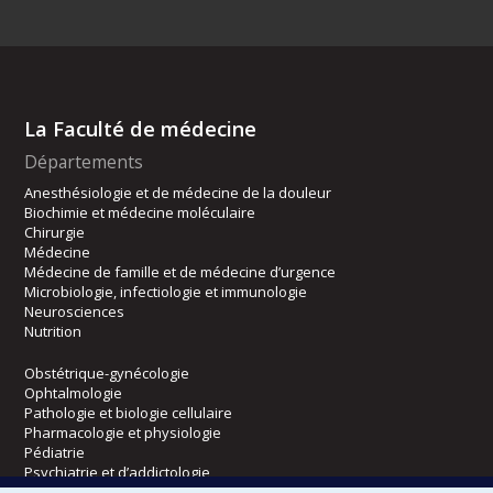
La Faculté de médecine
Départements
Anesthésiologie et de médecine de la douleur
Biochimie et médecine moléculaire
Chirurgie
Médecine
Médecine de famille et de médecine d’urgence
Microbiologie, infectiologie et immunologie
Neurosciences
Nutrition
Obstétrique-gynécologie
Ophtalmologie
Pathologie et biologie cellulaire
Pharmacologie et physiologie
Pédiatrie
Psychiatrie et d’addictologie
Radiologie, radio-oncologie et médecine nucléaire