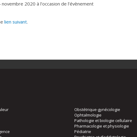
14 novembre 2020 à l’occasion de l’évènement
 le
lien suivant
.
uleur
Obstétrique-gynécologie
Ophtalmologie
Pathologie et biologie cellulaire
Pharmacologie et physiologie
gence
Pédiatrie