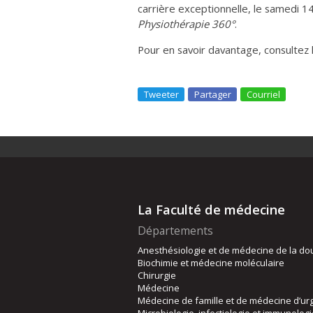
carrière exceptionnelle, le samedi 
Physiothérapie 360°
.
Pour en savoir davantage, consultez
Tweeter
Partager
Courriel
La Faculté de médecine
Départements
Anesthésiologie et de médecine de la do
Biochimie et médecine moléculaire
Chirurgie
Médecine
Médecine de famille et de médecine d’ur