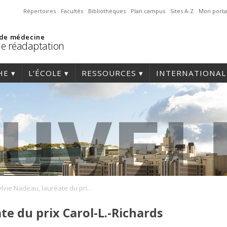
Répertoires
Facultés
Bibliothèques
Plan campus
Sites A-Z
Mon porta
 de médecine
de réadaptation
HE
L’ÉCOLE
RESSOURCES
INTERNATIONAL
Sylvie Nadeau, lauréate du prix Carol-L.-Richards 2020
te du prix Carol-L.-Richards