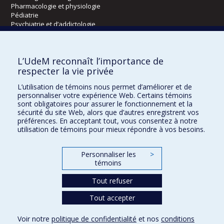
Pharmacologie et physiologie
Pédiatrie
Psychiatrie et d’addictologie
Radiologie, radio-oncologie et médecine nucléaire
L’UdeM reconnaît l’importance de
Écoles
respecter la vie privée
Kinésiologie et des sciences de l’activité physique
L’utilisation de témoins nous permet d’améliorer et de
Orthophonie et audiologie
personnaliser votre expérience Web. Certains témoins
Réadaptation
sont obligatoires pour assurer le fonctionnement et la
sécurité du site Web, alors que d’autres enregistrent vos
préférences. En acceptant tout, vous consentez à notre
Directions
utilisation de témoins pour mieux répondre à vos besoins.
DPC
CPASS
Personnaliser les
>
Éthique clinique
témoins
Tout refuser
Tout accepter
Voir notre
politique de confidentialité
et nos
conditions