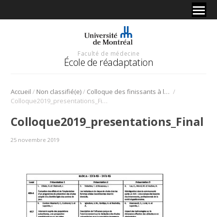
Faculté de médecine
École de réadaptation
/
/
/
Accueil
Non classifié(e)
Colloque des finissants à la Maîtrise en ergothérapie
Colloque2019_presentations_Final
Colloque2019_presentations_Final
25 novembre 2019