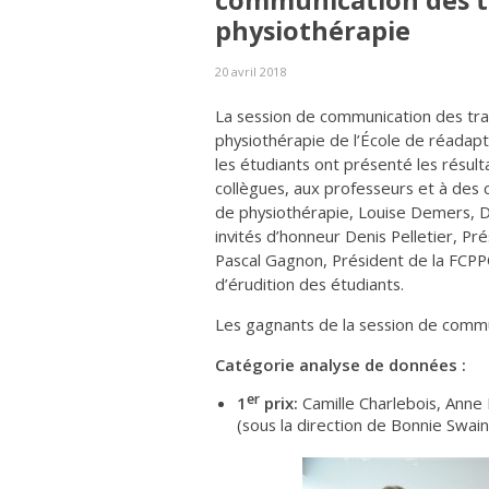
communication des t
physiothérapie
20 avril 2018
La session de communication des trav
physiothérapie de l’École de réadapta
les étudiants ont présenté les résulta
collègues, aux professeurs et à des 
de physiothérapie, Louise Demers, Dir
invités d’honneur Denis Pelletier, P
Pascal Gagnon, Président de la FCPPQ
d’érudition des étudiants.
Les gagnants de la session de commu
Catégorie analyse de données :
er
1
prix:
Camille Charlebois, Anne
(sous la direction de
Bonnie Swain