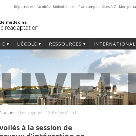
Répertoires
Facultés
Bibliothèques
Plan campus
Sites A-Z
Mon porta
 de médecine
de réadaptation
HE
L’ÉCOLE
RESSOURCES
INTERNATIONAL
/
 étudiants
Les gagnants 2018 dévoilés à la session de communication des travaux d’intégration en physiothérapie
oilés à la session de