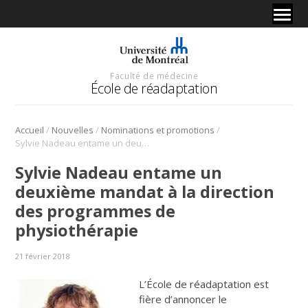
Faculté de médecine
École de réadaptation
/
/
/
Accueil
Nouvelles
Nominations et promotions
Sylvie Nadeau entame un deuxième mandat à la direction des programmes de physiothérapie
Sylvie Nadeau entame un
deuxième mandat à la direction
des programmes de
physiothérapie
21 février 2018
L’École de réadaptation est
fière d’annoncer le