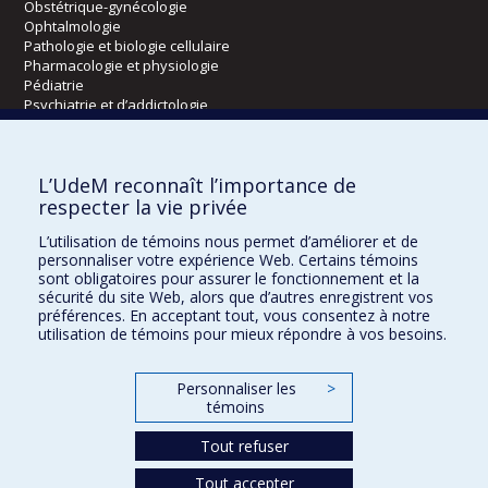
Obstétrique-gynécologie
Ophtalmologie
Pathologie et biologie cellulaire
Pharmacologie et physiologie
Pédiatrie
Psychiatrie et d’addictologie
Radiologie, radio-oncologie et médecine nucléaire
L’UdeM reconnaît l’importance de
Écoles
respecter la vie privée
Kinésiologie et des sciences de l’activité physique
L’utilisation de témoins nous permet d’améliorer et de
Orthophonie et audiologie
personnaliser votre expérience Web. Certains témoins
Réadaptation
sont obligatoires pour assurer le fonctionnement et la
sécurité du site Web, alors que d’autres enregistrent vos
préférences. En acceptant tout, vous consentez à notre
Directions
utilisation de témoins pour mieux répondre à vos besoins.
DPC
CPASS
Personnaliser les
>
Éthique clinique
témoins
Tout refuser
Tout accepter