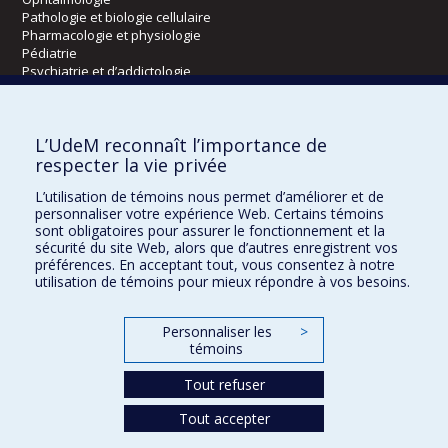
Pathologie et biologie cellulaire
Pharmacologie et physiologie
Pédiatrie
Psychiatrie et d’addictologie
Radiologie, radio-oncologie et médecine nucléaire
L’UdeM reconnaît l’importance de
Écoles
respecter la vie privée
Kinésiologie et des sciences de l’activité physique
L’utilisation de témoins nous permet d’améliorer et de
Orthophonie et audiologie
personnaliser votre expérience Web. Certains témoins
Réadaptation
sont obligatoires pour assurer le fonctionnement et la
sécurité du site Web, alors que d’autres enregistrent vos
préférences. En acceptant tout, vous consentez à notre
Directions
utilisation de témoins pour mieux répondre à vos besoins.
DPC
CPASS
Personnaliser les
>
Éthique clinique
témoins
Tout refuser
Tout accepter