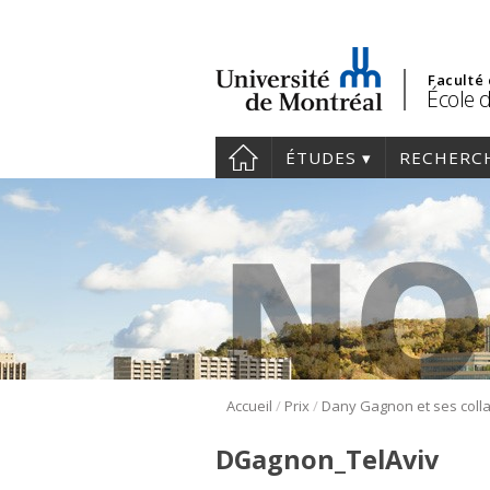
Faculté
École 
ÉTUDES
RECHERC
/
/
Accueil
Prix
DGagnon_TelAviv