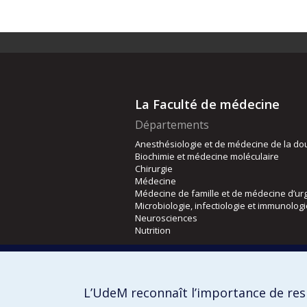
La Faculté de médecine
Départements
Anesthésiologie et de médecine de la do
Biochimie et médecine moléculaire
Chirurgie
Médecine
Médecine de famille et de médecine d’ur
Microbiologie, infectiologie et immunolog
Neurosciences
Nutrition
Écoles
Kinésiologie et des sciences de l’activité
L’UdeM reconnaît l’importance de resp
Orthophonie et audiologie
Réadaptation