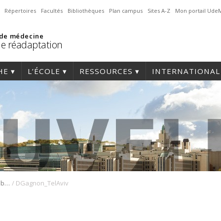
Répertoires
Facultés
Bibliothèques
Plan campus
Sites A-Z
Mon portail Ude
 de médecine
de réadaptation
HE
L’ÉCOLE
RESSOURCES
INTERNATIONAL
/
Dany Gagnon et ses collaborateurs remportent le premier prix de l’International Musculoskeletal Ultrasound Society
DGagnon_TelAviv