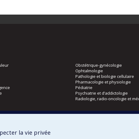
uleur
Obstétrique-gynécologie
Ophtalmologie
Pathologie et biologie cellulaire
Pharmacologie et physiologie
gence
Pédiatrie
ie
Psychiatrie et d’addictologie
Radiologie, radio-oncologie et mé
Directions
 physique
DPC
ecter la vie privée
CPASS
Éthique clinique