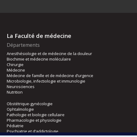
La Faculté de médecine
Départements
Anesthésiologie et de médecine de la douleur
Biochimie et médecine moléculaire
Chirurgie
Médecine
Médecine de famille et de médecine d’urgence
Microbiologie, infectiologie et immunologie
Neurosciences
Nutrition
Obstétrique-gynécologie
Ophtalmologie
Pathologie et biologie cellulaire
Pharmacologie et physiologie
Pédiatrie
Psychiatrie et d’addictologie
Radiologie, radio-oncologie et médecine nucléaire