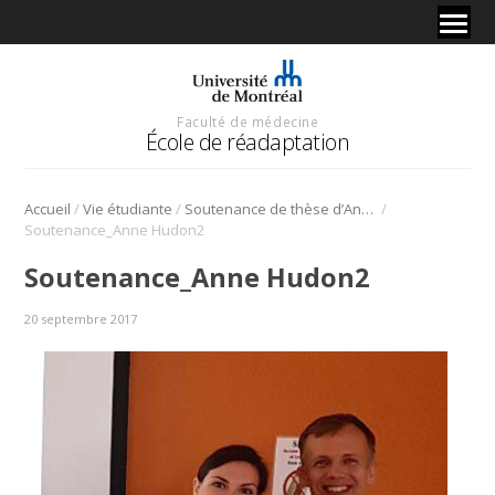
Faculté de médecine
École de réadaptation
/
/
/
Accueil
Vie étudiante
Soutenance de thèse d’Anne Hudon
Soutenance_Anne Hudon2
Soutenance_Anne Hudon2
20 septembre 2017