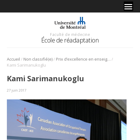
Faculté de médecine
École de réadaptation
/
/
/
Accueil
Non classifié(e)
Prix d’excellence en enseignement clinique de l’ACE 2017 remis à Kami Sarimanukoglu de l’IUGM
Kami Sarimanukoglu
Kami Sarimanukoglu
27 juin 2017