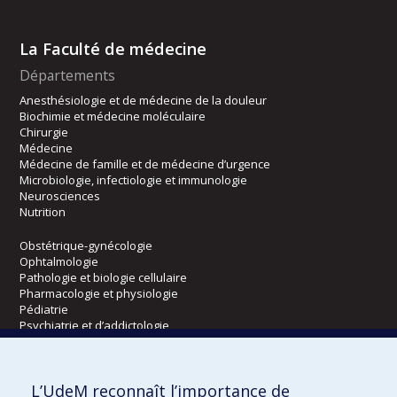
La Faculté de médecine
Départements
Anesthésiologie et de médecine de la douleur
Biochimie et médecine moléculaire
Chirurgie
Médecine
Médecine de famille et de médecine d’urgence
Microbiologie, infectiologie et immunologie
Neurosciences
Nutrition
Obstétrique-gynécologie
Ophtalmologie
Pathologie et biologie cellulaire
Pharmacologie et physiologie
Pédiatrie
Psychiatrie et d’addictologie
Radiologie, radio-oncologie et médecine nucléaire
L’UdeM reconnaît l’importance de